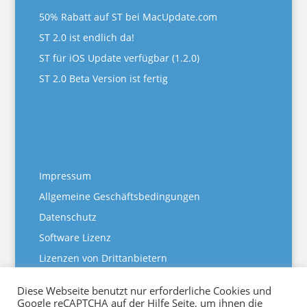
50% Rabatt auf ST bei MacUpdate.com
ST 2.0 ist endlich da!
ST für iOS Update verfügbar (1.2.0)
ST 2.0 Beta Version ist fertig
Weitere Seiten
Impressum
Allgemeine Geschäftsbedingungen
Datenschutz
Software Lizenz
Lizenzen von Drittanbietern
25% Bildungsrabatt
Diese Webseite benutzt nur erforderliche Cookies und
Sorting Thoughts für iOS
Google reCAPTCHA auf der Hilfe Seite, um ihnen die